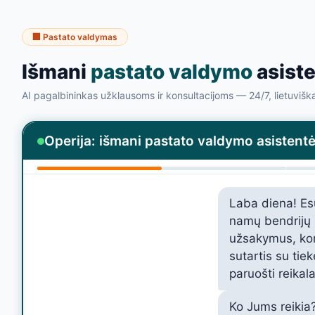
🏢 Pastato valdymas
Išmani
pastato valdymo
asist
AI pagalbininkas užklausoms ir konsultacijoms — 24/7, lietuvišk