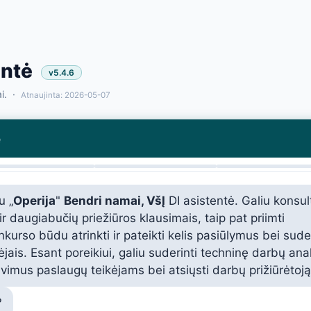
entė
v5.4.6
ai. ·
Atnaujinta: 2026-05-07